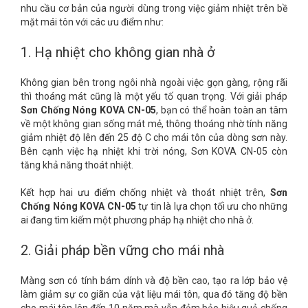
nhu cầu cơ bản của người dùng trong việc giảm nhiệt trên bề
mặt mái tôn với các ưu điểm như:
1.
Hạ nhiệt cho không gian nhà ở
Không gian bên trong ngôi nhà ngoài việc gọn gàng, rộng rãi
thì thoáng mát cũng là một yếu tố quan trọng. Với giải pháp
Sơn Chống Nóng KOVA CN-05
, bạn có thể hoàn toàn an tâm
về một không gian sống mát mẻ, thông thoáng nhờ tính năng
giảm nhiệt độ lên đến 25 độ C cho mái tôn của dòng sơn này.
Bên cạnh việc hạ nhiệt khi trời nóng, Sơn KOVA CN-05 còn
tăng khả năng thoát nhiệt.
Kết hợp hai ưu điểm chống nhiệt và thoát nhiệt trên,
Sơn
Chống Nóng KOVA CN-05
tự tin là lựa chọn tối ưu cho những
ai đang tìm kiếm một phương pháp hạ nhiệt cho nhà ở.
2.
Giải pháp bền vững cho mái nhà
Màng sơn có tính bám dính và độ bền cao, tạo ra lớp bảo vệ
làm giảm sự co giãn của vật liệu mái tôn, qua đó tăng độ bền
cho mái tôn lên đến 10 năm mà vẫn đảm bảo hiệu quả chống