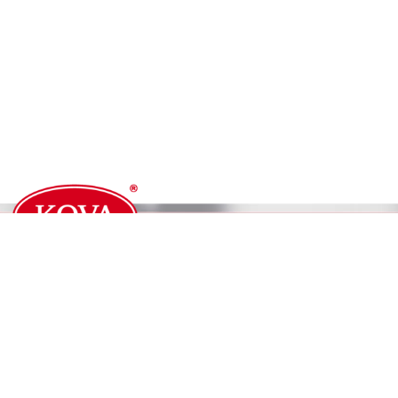
KOVA CENTER HỒ CHÍ MINH
92G-92H Nguyễn Hữu Cảnh, Quận Bình Thạnh, TP.HCM
Hotline: 1900 63 64 51
Email:
info@kovapaint.com