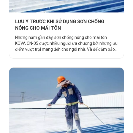
LƯU Ý TRƯỚC KHI SỬ DỤNG SƠN CHỐNG
NÓNG CHO MÁI TÔN
Những năm gần đây, sơn chống nóng cho mái tôn
KOVA CN-05 được nhiều người ưa chuộng bởi những ưu
điểm vượt trội mang đến cho ngôi nhà. Và để đảm bảo
lớp sơn đạt hiệu quả tối ưu nhất, mang đến những lợi
ích vượt trội khi sử dụng, bạn cần hiểu rõ về giải pháp
sơn này và cách thức thi công sao cho hợp lí. Tất cả …
Continue reading
LƯU Ý TRƯỚC KHI SỬ DỤNG SƠN
CHỐNG NÓNG CHO MÁI TÔN