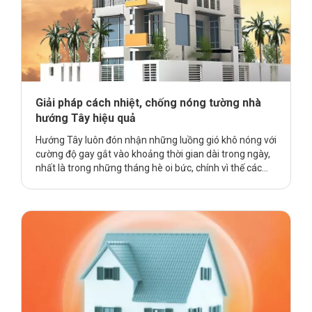
Giải pháp cách nhiệt, chống nóng tường nhà
hướng Tây hiệu quả
Hướng Tây luôn đón nhận những luồng gió khô nóng với
cường độ gay gắt vào khoảng thời gian dài trong ngày,
nhất là trong những tháng hè oi bức, chính vì thế các
gia chủ lựa chọn xây nhà ở hướng Tây thường phải đối
mặt với không khí hầm bí, nóng bức và đau đầu tìm
kiếm giải pháp chống nóng hiệu quả. Vậy làm thế nào
để …
Continue reading
Giải pháp cách nhiệt, chống nóng
tường nhà hướng Tây hiệu quả