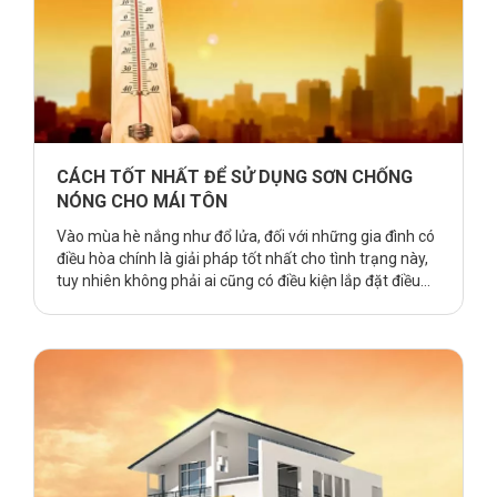
CÁCH TỐT NHẤT ĐỂ SỬ DỤNG SƠN CHỐNG
NÓNG CHO MÁI TÔN
Vào mùa hè nắng như đổ lửa, đối với những gia đình có
điều hòa chính là giải pháp tốt nhất cho tình trạng này,
tuy nhiên không phải ai cũng có điều kiện lắp đặt điều
hòa và điện năng tiêu thụ đối với thiết bị này là tương
đối lớn. Có rất nhiều câu hỏi được đặt ra khi về các giải
pháp tránh nóng hiệu quả? Hiểu …
Continue reading
CÁCH TỐT NHẤT ĐỂ SỬ DỤNG SƠN CHỐNG NÓNG CHO
MÁI TÔN